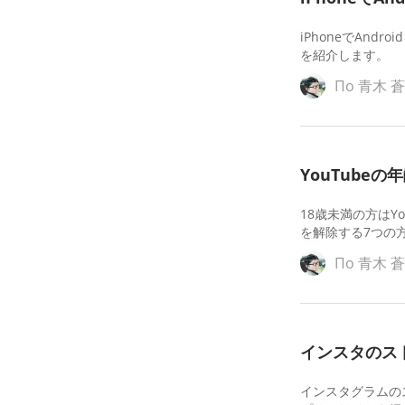
iPhoneでAn
を紹介します。
По
青木 
YouTube
18歳未満の方はY
を解除する7つの
По
青木 
インスタのス
インスタグラムの