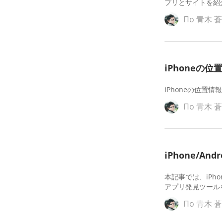
プリとサイトを紹
По
青木 
iPhone
iPhoneの位
По
青木 
iPhone/
本記事では、iPh
アプリ発見ツール
По
青木 