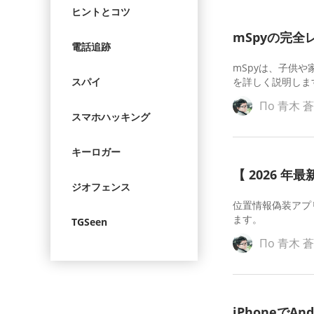
ヒントとコツ
mSpyの完
電話追跡
mSpyは、子供
スパイ
を詳しく説明しま
По
青木 
スマホハッキング
キーロガー
【 2026 年
ジオフェンス
位置情報偽装アプ
ます。
TGSeen
По
青木 
iPhoneでA