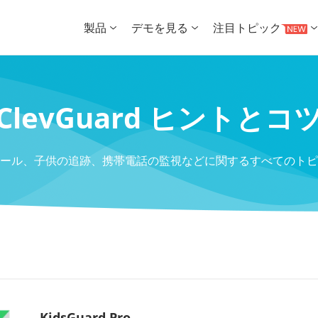
製品
デモを見る
注目トピック
ClevGuard ヒントとコ
ール、子供の追跡、携帯電話の監視などに関するすべてのトピ
KidsGuard Pro