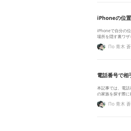
iPhone
iPhoneで自
場所を隠す裏ワザ
По
青木 
電話番号で相手
本記事では、電話
の家族を探す際に
По
青木 