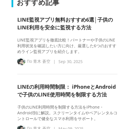
おすすめ記事
LINE監視アプリ無料おすすめ6選│子供の
LINE利用を安全に監視する方法
LINE監視アプリを徹底比較！パートナーや子供のLINE
利用状況を確認したい方に向け、厳選した6つのおすす
めライン監視アプリを紹介します。
По
青木 蒼空
|
Sep 30, 2025
LINEの利用時間制限： iPhoneとAndroid
で子供のLINE使用時間を制限する方法
子供のLINE利用時間を制限する方法をiPhone・
Android別に解説。スクリーンタイムやペアレンタルコ
ントロールで健全なスマホ利用をサポート。
По
青木 蒼空
|
May 09, 2025