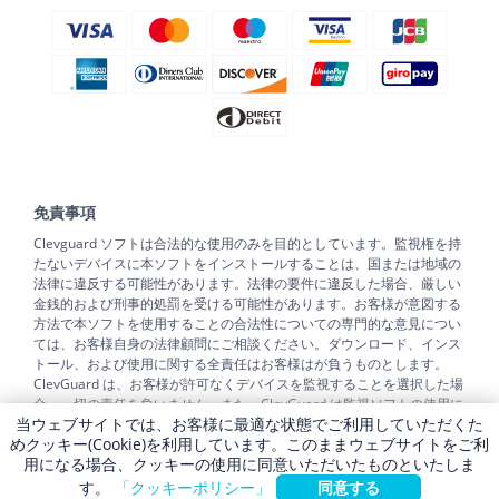
免責事項
Clevguard ソフトは合法的な使用のみを目的としています。監視権を持
たないデバイスに本ソフトをインストールすることは、国または地域の
法律に違反する可能性があります。法律の要件に違反した場合、厳しい
金銭的および刑事的処罰を受ける可能性があります。お客様が意図する
方法で本ソフトを使用することの合法性についての専門的な意見につい
ては、お客様自身の法律顧問にご相談ください。ダウンロード、インス
トール、および使用に関する全責任はお客様はが負うものとします。
ClevGuard は、お客様が許可なくデバイスを監視することを選択した場
合、一切の責任を負いません。また、ClevGuard は監視ソフトの使用に
当ウェブサイトでは、お客様に最適な状態でご利用していただくた
関する法的助言を提供することはできません。本書で明示的に付与され
めクッキー(Cookie)を利用しています。このままウェブサイトをご利
ていないすべての権利は、ClevGuard が留保し、保持します。
用になる場合、クッキーの使用に同意いただいたものといたしま
Copyright ©
ClevGuard. All rights reserved.
す。
「クッキーポリシー」
同意する