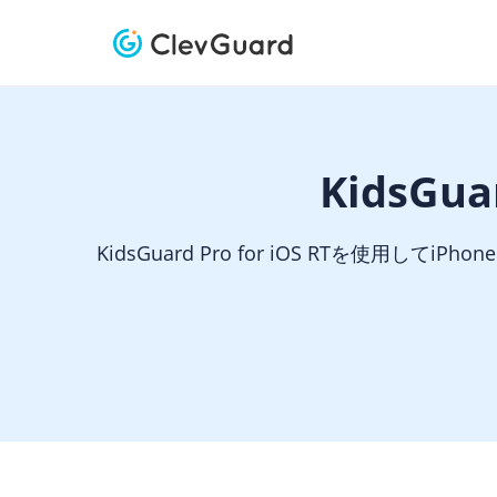
KidsG
KidsGuard Pro for iOS RTを