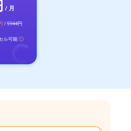
円
/ 月
円
/
5944円
セル可能