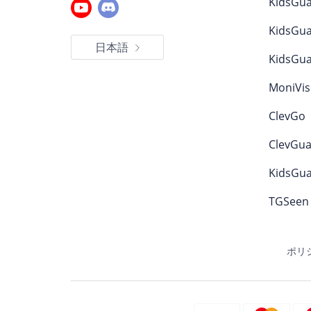
KidsGua
KidsGua
日本語
KidsGua
MoniVis
ClevGo
ClevGua
KidsGua
TGSeen
ポリ