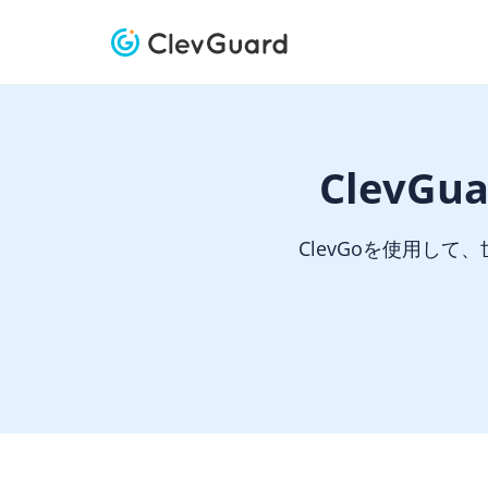
ClevGu
ClevGoを使用し